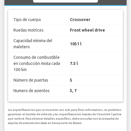
Tipo de cuerpo
Crossover
Ruedas motrices
Front wheel drive
Capacidad mínima del
1051 l
maletero
Consumo de combustible
en conducción mixta cada
7.5 l
100 km
Número de puertas
5
Numero de asientos
5, 7
Las especificaciones que se muestran son solo para fines informativos, no podemos
garantizar el modelo de vehículo y las especificaciones exactas de Chevrolet Captiva
que recibirá. Para obtener detalles específicos, debe consultar con la compañía de
alquiler de automóviles dada en Aeropuerto de Batam.