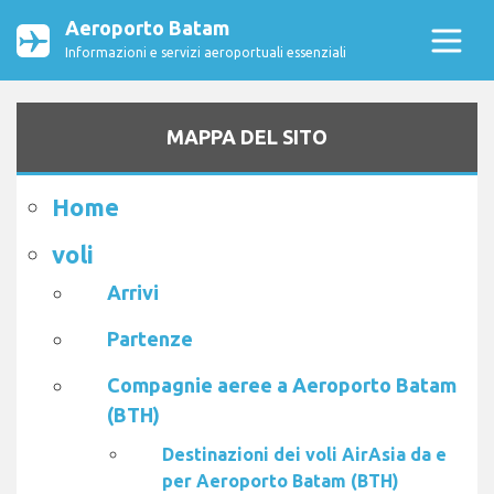
Aeroporto Batam
Informazioni e servizi aeroportuali essenziali
MAPPA DEL SITO
Home
voli
Arrivi
Partenze
Compagnie aeree a Aeroporto Batam
(BTH)
Destinazioni dei voli AirAsia da e
per Aeroporto Batam (BTH)