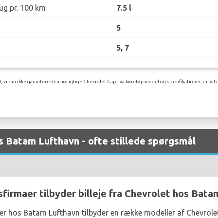
ug pr. 100 km
7.5 l
5
5, 7
l, vi kan ikke garantere den nøjagtige Chevrolet Captiva køretøjsmodel og specifikationer, du vil
os Batam Lufthavn - ofte stillede spørgsmål
sfirmaer tilbyder billeje fra Chevrolet hos Bat
er hos Batam Lufthavn tilbyder en række modeller af Chevrole