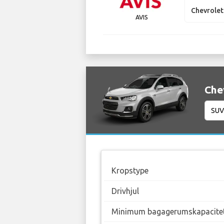
Chevrolet
AVIS
Che
Kropstype
Drivhjul
Minimum bagagerumskapacite