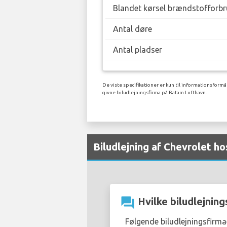
Blandet kørsel brændstofforbr
Antal døre
Antal pladser
De viste specifikationer er kun til informationsformå
givne biludlejningsfirma på Batam Lufthavn.
Biludlejning af Chevrolet h
question_answer
Hvilke biludlejning
Følgende biludlejningsfirma