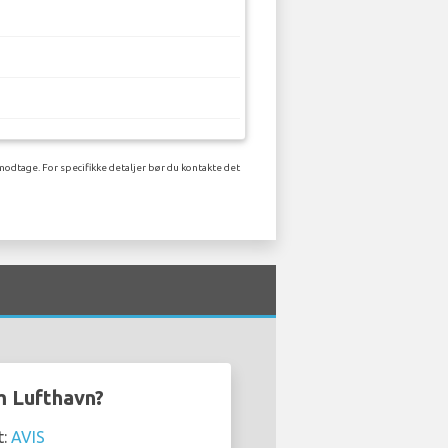
 modtage. For specifikke detaljer bør du kontakte det
am Lufthavn?
t:
AVIS