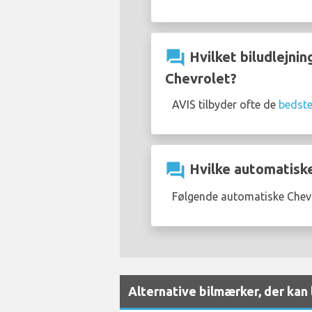
question_answer
Hvilket biludlejnin
Chevrolet?
AVIS tilbyder ofte de
bedste 
question_answer
Hvilke automatiske
Følgende automatiske Chevr
Alternative bilmærker, der kan