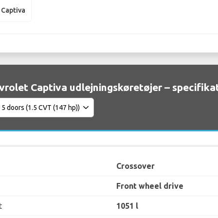
 Captiva
vrolet Captiva udlejningskøretøjer – specifika
Crossover
Front wheel drive
t
1051 l