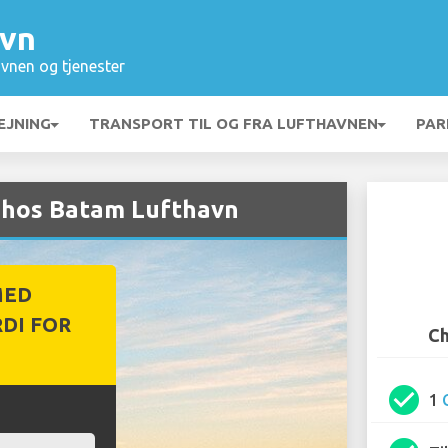
avn
vnen og tjenester
EJNING
TRANSPORT TIL OG FRA LUFTHAVNEN
PAR
g hos Batam Lufthavn
MED
DI FOR
Ch
check_circle
1