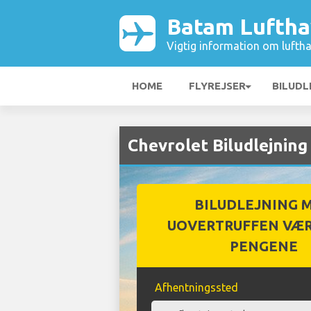
Batam Lufth
Vigtig information om luftha
HOME
FLYREJSER
BILUDL
Chevrolet Biludlejnin
BILUDLEJNING 
UOVERTRUFFEN VÆR
PENGENE
Afhentningssted