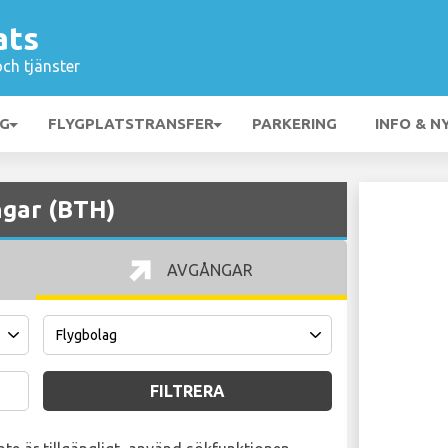
ats
och tjänster
NG
FLYGPLATSTRANSFER
PARKERING
INFO & N
ngar (BTH)
AVGÅNGAR
FILTRERA