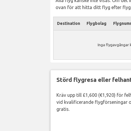
Alla flyg kanske inte visas. Om det 
ovan för att hitta ditt flyg efter fl
Destination
Flygbolag
Flygnum
Inga flygavgångar k
Störd flygresa eller felha
Kräv upp till £1,600 (€1,920) för fe
vid kvalificerande flygförseningar o
gratis.