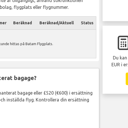
inte är tillgängligt, använd sökfunktionen
ygbolag, flygplats eller flygnummer.
mer
Beräknad
Beräknad/Aktuell
Status
unde hittas på Batam Flygplats.
Du kan 
EUR i er
nterat bagage?
lhanterat bagage eller £520 (€600) i ersättning
ch inställda flyg. Kontrollera din ersättning