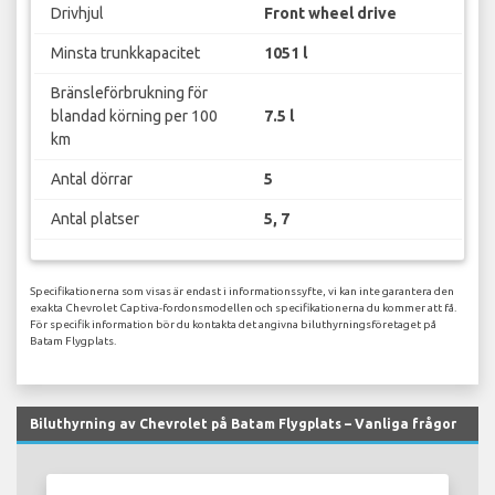
Drivhjul
Front wheel drive
Minsta trunkkapacitet
1051 l
Bränsleförbrukning för
blandad körning per 100
7.5 l
km
Antal dörrar
5
Antal platser
5, 7
Specifikationerna som visas är endast i informationssyfte, vi kan inte garantera den
exakta Chevrolet Captiva-fordonsmodellen och specifikationerna du kommer att få.
För specifik information bör du kontakta det angivna biluthyrningsföretaget på
Batam Flygplats.
Biluthyrning av Chevrolet på Batam Flygplats – Vanliga frågor