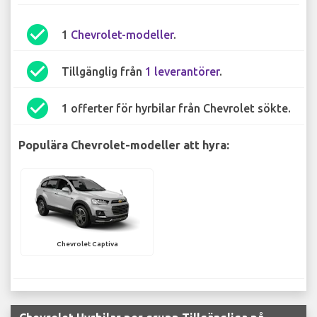
check_circle
1
Chevrolet-modeller
.
check_circle
Tillgänglig från
1 leverantörer
.
check_circle
1 offerter för hyrbilar från Chevrolet sökte.
Populära Chevrolet-modeller att hyra:
Chevrolet Captiva